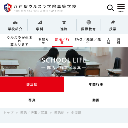
学校紹介
学科
進路
国際教育
授業
ウルスラが生ま
お知ら
部活／行
FAQ／先輩／先
入
資
れ
せ
事
生
試
料
変わります
SCHOOL LIFE
─ 部活／行事／写真 ─
部活動
年間行事
写真
動画
トップ
>
部活／行事／写真
>
部活動
>
剣道部