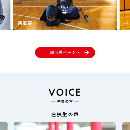
剣道部
バ
部活動ページへ
VOICE
先輩の声
在校生の声