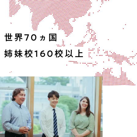
世界70ヵ国
姉妹校160校以上