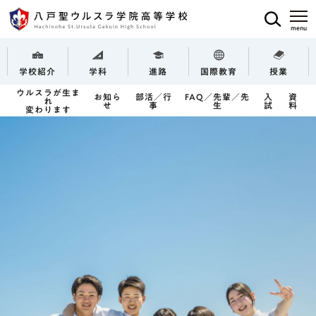
学校紹介
学科
進路
国際教育
授業
ウルスラが生ま
お知ら
部活／行
FAQ／先輩／先
入
資
れ
せ
事
生
試
料
変わります