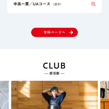
中高一貫／UAコース
（進学）
学科ページへ
CLUB
部活動