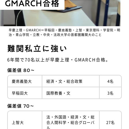
GMARCH合格
早慶上理・GMARCH＝早稲田・慶應義塾・上智・東京理科・学習院・明
治・青山学院・立教・中央・法政大学の首都圏難関大のこと
難関私立に強い
6年間で70名以上が早慶上理・GMARCH合格。
偏差値 80〜
慶應義塾大
経済・文・総合政策
4名
早稲田大
国際教養・文
3名
偏差値 70〜
法・外国語・経済・文・総
上智大
合人間科学・総合グローバ
27名
ル