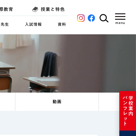
際教育
授業と特色
／先生
入試情報
資料
パンフレット
学校案内
動画