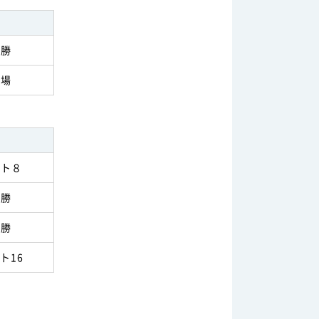
優勝
出場
スト８
優勝
優勝
ト16