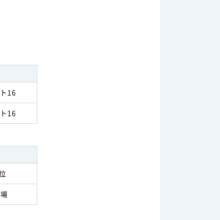
ト16
ト16
3位
出場