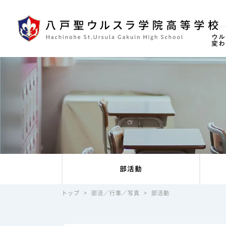
ウル
変わ
部活動
トップ
>
部活／行事／写真
>
部活動