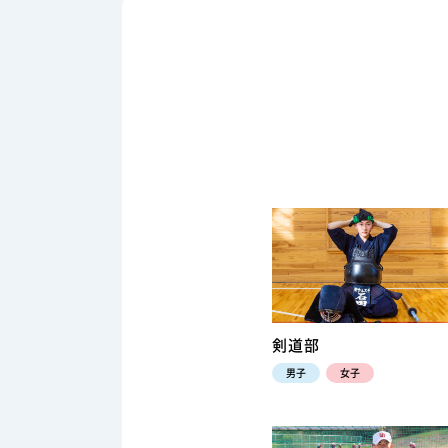
剣道部
男子
女子