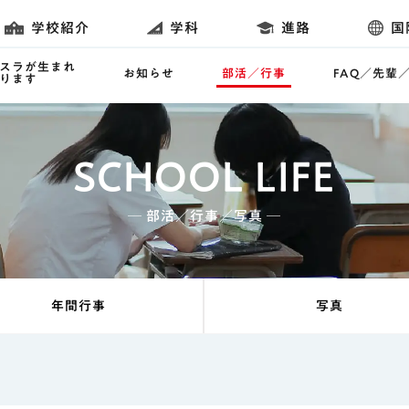
学校紹介
学科
進路
国
スラが生まれ
お知らせ
部活／行事
FAQ／先輩
ります
SCHOOL LIFE
─ 部活／行事／写真 ─
年間行事
写真