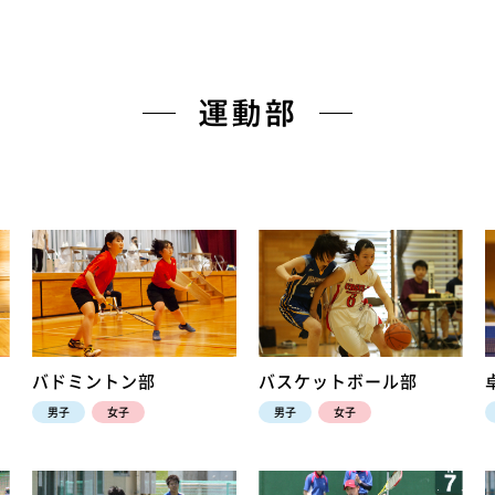
運動部
バドミントン部
バスケットボール部
男子
女子
男子
女子