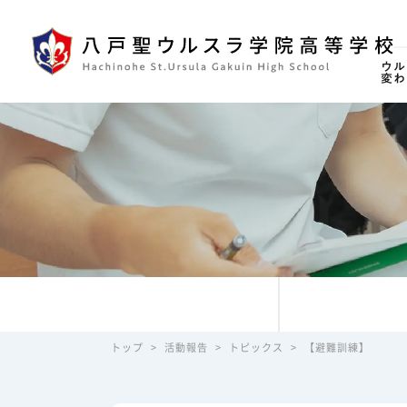
ウル
変わ
トップ
>
活動報告
>
トピックス
>
【避難訓練】