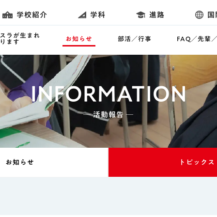
学校紹介
学科
進路
国
スラが生まれ
お知らせ
部活／行事
FAQ／先輩
ります
INFORMATION
─ 活動報告 ─
お知らせ
トピックス