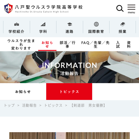
学校紹介
学科
進路
国際教育
授業
ウルスラが生ま
お知ら
部活／行
FAQ／先輩／先
入
資
れ
せ
事
生
試
料
変わります
INFORMATION
─ 活動報告 ─
お知らせ
トピックス
トップ
>
活動報告
>
トピックス
>
【剣道部 男女優勝】