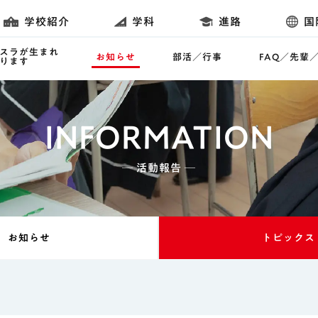
学校紹介
学科
進路
国
スラが生まれ
お知らせ
部活／行事
FAQ／先輩
ります
INFORMATION
─ 活動報告 ─
お知らせ
トピックス