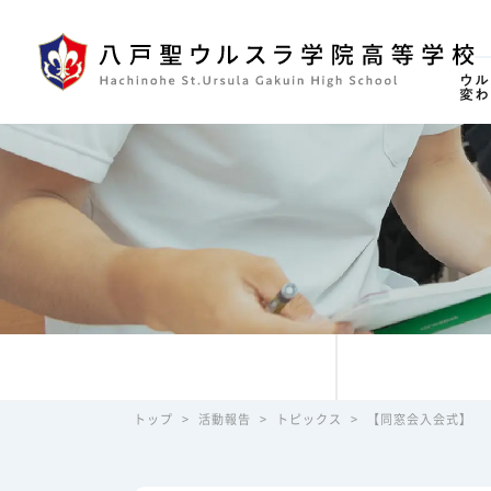
ウル
変わ
トップ
>
活動報告
>
トピックス
>
【同窓会入会式】