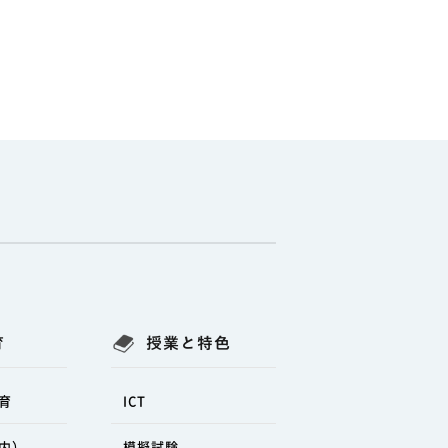
育
授業と特色
育
ICT
内）
模擬試験