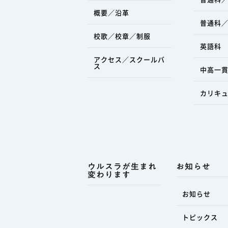
概要／沿革
普通科／
校歌／校章／制服
英語科
アクセス／スクールバ
ス
中高一貫
カリキ
ウルスラが生まれ
お知らせ
変わります
お知らせ
トピックス