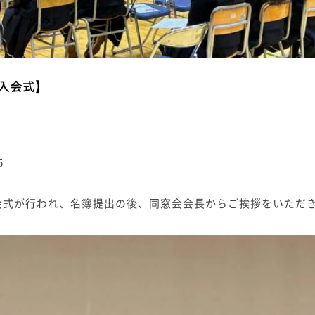
入会式】
5
会式が行われ、名簿提出の後、同窓会会長からご挨拶をいただ