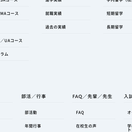
MAコース
就職実績
短期留学
過去の実績
長期留学
／UAコース
ュラム
部活／行事
FAQ／先輩／先生
入
部活動
FAQ
オ
年間行事
在校生の声
学
ト