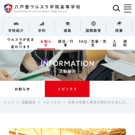
学校紹介
学科
進路
国際教育
授業
ウルスラが生ま
お知ら
部活／行
FAQ／先輩／先
入
資
れ
せ
事
生
試
料
変わります
INFORMATION
─ 活動報告 ─
お知らせ
トピックス
トップ
>
活動報告
>
トピックス
>
令和４年度入学式が挙行されました。