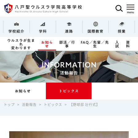
学校紹介
学科
進路
国際教育
授業
ウルスラが生ま
お知ら
部活／行
FAQ／先輩／先
入
資
れ
せ
事
生
試
料
変わります
INFORMATION
─ 活動報告 ─
お知らせ
トピックス
トップ
>
活動報告
>
トピックス
>
【野球部 壮行式】