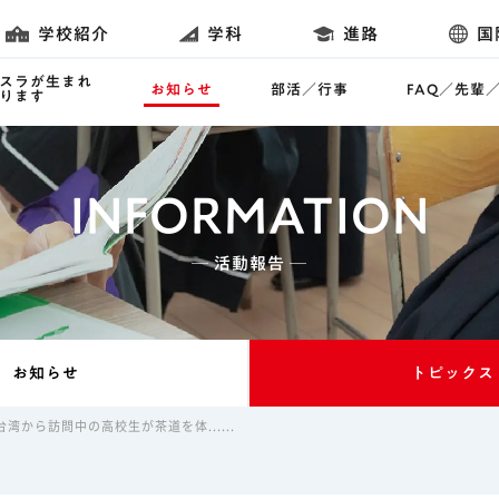
学校紹介
学科
進路
国
スラが生まれ
お知らせ
部活／行事
FAQ／先輩
ります
INFORMATION
─ 活動報告 ─
お知らせ
トピックス
湾から訪問中の高校生が茶道を体......