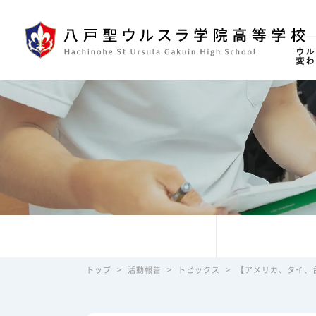
ウル
変わ
トップ
>
活動報告
>
トピックス
>
【アメリカ、タイ、台